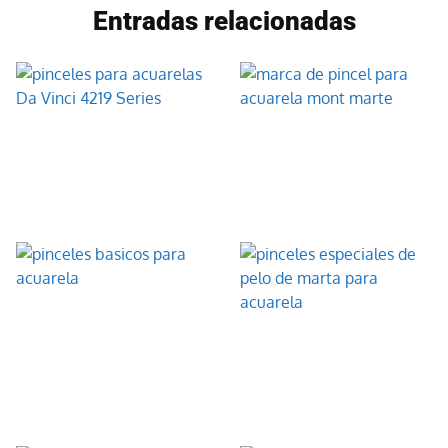
Entradas relacionadas
Da Vinci 4219
Mont Marte Pinceles
Pinceles para
Etui, Juego de 15
acuarela Series con
piezas
4 brochas
6 Pinceles
Profesionales de
Juego de 6 pinceles
pelo de comadreja
redondos de
de Sable
acuarela de pelo de
marta