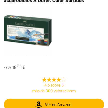
acuarelables A Dürer. Color Surtidos
83
-7%
18,
€
4,6 sobre 5
más de 300 valoraciones
Ver en Amazon